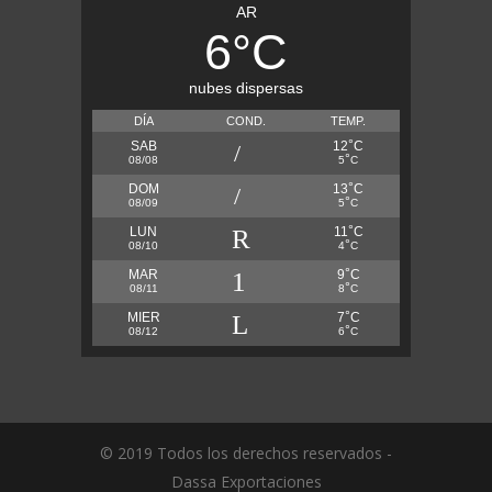
AR
6
°
C
nubes dispersas
DÍA
COND.
TEMP.
°
SAB
12
C
°
08/08
5
C
°
DOM
13
C
°
08/09
5
C
°
LUN
11
C
°
08/10
4
C
°
MAR
9
C
°
08/11
8
C
°
MIER
7
C
°
08/12
6
C
© 2019 Todos los derechos reservados -
Dassa Exportaciones