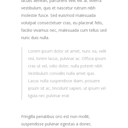
iaculis aenean, parturient velit elit ac viverra
vestibulum, quis et nascetur rutrum nibh
molestie fusce. Sed euismod malesuada
volutpat consectetuer cras, eu placerat felis,
facilisi vivamus nec, malesuada cum tellus sed
nunc duis nulla.
Lorem ipsum dolor sit amet, nunc ea, velit
nisl, lorem lacus, pulvinar ac. Officia ipsum
cras ut vel, odio dolor, nulla potenti nibh.
Vestibulum convallis nulla amet quis.
Lacus nulla suspendisse diam, posuere
ipsum sit ac, tincidunt sapien, ut ipsum vel
ligula nec pulvinar erat.
Fringilla penatibus orci est non mollit,
suspendisse pulvinar egestas a donec.