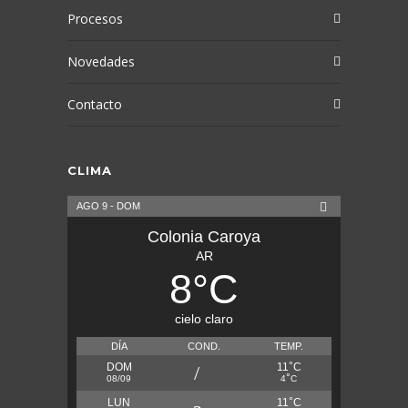
Procesos
Novedades
Contacto
CLIMA
AGO 9 - DOM
Colonia Caroya
AR
8
°
C
cielo claro
DÍA
COND.
TEMP.
°
DOM
11
C
°
08/09
4
C
°
LUN
11
C