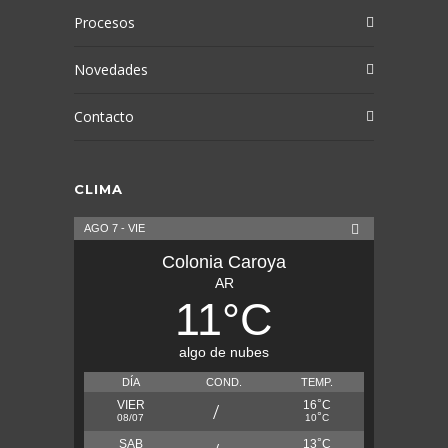
Procesos
Novedades
Contacto
CLIMA
AGO 7 - VIE
Colonia Caroya
AR
11
°
C
algo de nubes
DÍA
COND.
TEMP.
°
VIER
16
C
°
08/07
10
C
°
SAB
13
C