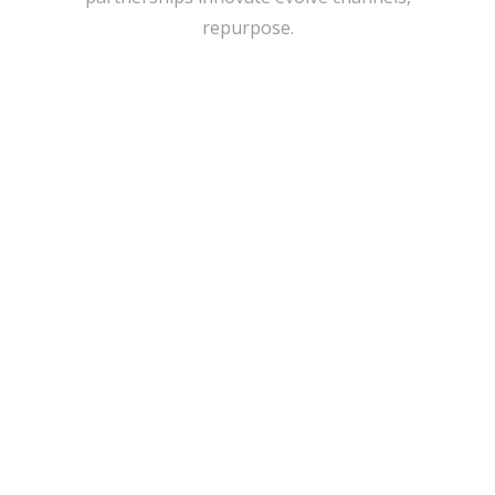
repurpose.
IMAGE TEASER